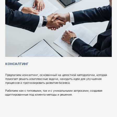
ЛАБОРАТОРИИ
Экспериментальные лаборатории — это
форматы, в которых участники тестируют
новые методики на своих реальных кейсах и
получают практический результат.
В течение 1–2 месяцев они пошагово
осваивают и применяют инструменты на
практике, а мы собираем обратную связь,
дорабатываем и технологизируем методики
для дальнейшего масштабного применения.
КОНСАЛТИНГ
МАСТЕР-КЛАССЫ И ВОРКШОПЫ
Предлагаем консалтинг, основанный на целостной методологии, которая
помогает решать комплексные задачи, находить идеи для улучшения
процессов и прогнозировать развитие бизнеса.
Работаем как с типовыми, так и с уникальными запросами, создавая
адаптированные под клиента методы и решения.
Короткие форматы (1–2 часа), где мы
демонстрируем наши новейшие разработки.
Участники знакомятся с нашими методиками и
инструментами через разбор реальных и
учебных кейсов.