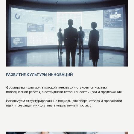
ЛАБОРАТОР
ИННОВАРКА
Это экспериментальное пространство, где мы
РАЗВИТИЕ КУЛЬТУРЫ ИННОВАЦИЙ
создаём и тестируем прикладные методики и
технологии, помогающие повышать устойчивость
бизнеса, прогнозировать будущее, находить
возможности для роста.
Формируем культуру, в которой инновации становятся частью
повседневной работы, а сотрудники готовы вносить идеи и предложения.
Приглашаем предпринимателей, руководителей и
их команды к совместному участию в разработке
Используем структурированные подходы для сбора, отбора и проработки
инновационных подходов к развитию бизнеса.
идей, превращая инициативу в управляемый процесс.
ЭКСПЕРИМЕНТАЛЬНЫЕ