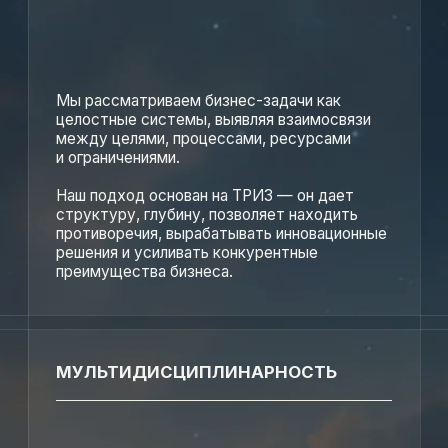
Мы создаем структурированные
инструменты, с продуманной логикой
и инструкциями, которые можно внедрять и
использовать внутри компании.
Такой подход делает решения
масштабируемыми и удобными для
самостоятельного применения.
Мы даем не просто решения, а рабочие
механизмы для долгосрочной работы.
ИННОВАЦИОННОСТЬ
Предвосхищаем потребности клиентов через
разработку новых подходов, методик и
инструментов.
Новые вызовы становятся импульсом к
росту: мы проводим исследования,
экспериментируем, инвестируем в развитие
собственной экспертизы.
Это помогает нам оставаться на шаг впереди
и формировать решения, отвечающие
вызовам быстро меняющегося мира.