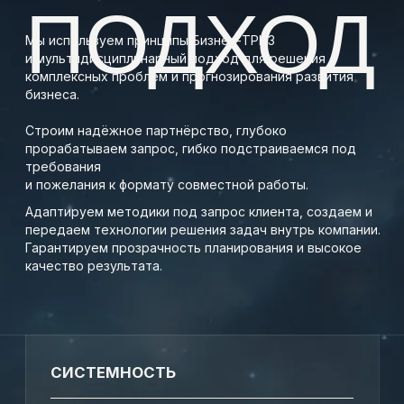
Такой синтез усиливает глубину анализа,
помогает учитывать как рациональные,
так и поведенческие аспекты бизнеса.
АДАПТИВНОСТЬ
Гибкость подхода достигается за счёт
точной диагностики запроса, глубокой
аналитики и адаптации инструментов под
цели и ограничения конкретного проекта.
Такой подход эффективен при работе с
изменениями, разной степенью
структурированности данных и
нестандартными задачами — от разработки
новых продуктов до оценки рисков и
сценарного планирования.
ТЕХНОЛОГИЧНОСТЬ