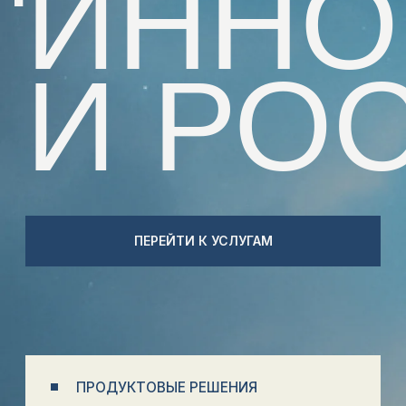
ПЕРЕЙТИ К УСЛУГАМ
ПРОДУКТОВЫЕ РЕШЕНИЯ
От идеи до востребованного продукта:
повышаем ценность, усиливаем рыночное
позиционирование, ускоряем вывод на рынок,
переупаковываем продукты под
изменившиеся требования ЦА.
БИЗНЕС-ИННОВАЦИИ
Выявляем точки роста, проектируем бизнес-
модели 2.0 и создаём среду, где идеи
становятся драйверами изменений.
Используем Бизнес-ТРИЗ для системного
внедрения инноваций.