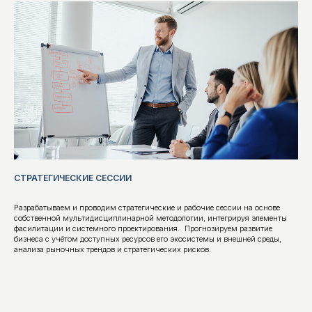
Сессии проходят онлайн и открыты для всех,
кто интересуется практическими подходами
к инновациям.
МЕТОДИЧЕСКИЕ СЕМИНАРЫ
Это форматы, где мы делимся новыми
подходами, собственными разработками и
идеями из смежных областей науки и
бизнеса.
СТРАТЕГИЧЕСКИЕ СЕССИИ
На примерах реальных запросов обсуждаем
применимость методик, возможности их
адаптации, а также — при нестандартных
Разрабатываем и проводим стратегические и рабочие сессии на основе
задачах — создание новых инструментов на
собственной мультидисциплинарной методологии, интегрируя элементы
основе нашей методологической базы.
фасилитации и системного проектирования. Прогнозируем развитие
бизнеса с учётом доступных ресурсов его экосистемы и внешней среды,
анализа рыночных трендов и стратегических рисков.
ОТКРЫТЫЕ ДИСКУССИИ