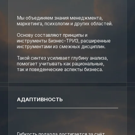
ПРИНЦИПЫ ТРИЗ В БИЗНЕСЕ
ПРОДУКТОВ
РЕШЕНИЯ
Наш подход в разработке и развитии продуктов
основан на глубоком понимании целевой аудитории,
динамики рынка и стратегических задач бизнеса.
Благодаря этому нам удается заново раскрывать
потенциал существующих решений, переупаковывать
продукты под изменившиеся предпочтения рынка,
адаптировать позиционирование под новые сегменты