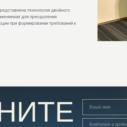
представлена технология двойного
именяемая для преодоления
рции при формировании требований к
НИТЕ
ТСКОЙ ПОДДЕРЖКИ
+7
т
ние для