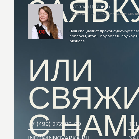
ИЛИ
СВЯЖИ
С НАМИ
+7 (499) 272-09-99
TELEGRA
INFO@INNOVARKA.RU
ЗАДАТЬ 
НАПРЯ
ИННОВАРКА
ПОЛИТИКА КОН