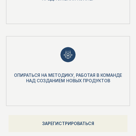
СВЯЖИТЕСЬ
С НАМИ
+7 (499) 272-09-99
TELEGRAM
НАПРЯМУЮ
ЗАДАТЬ ВОПРОС
INFO@INNOVARKA.RU
ИННОВАРКА
ОПИРАТЬСЯ НА МЕТОДИКУ, РАБОТАЯ В КОМАНДЕ
НАД СОЗДАНИЕМ НОВЫХ ПРОДУКТОВ
ПОДНЯТЬСЯ
ПОЛИТИКА
НАВЕРХ
КОНФИДЕНЦИАЛЬНОСТИ