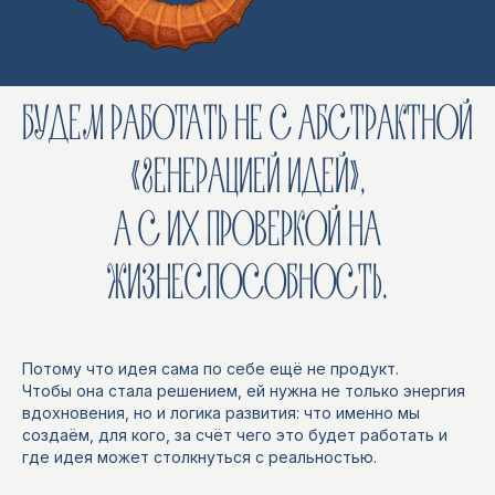
ПОДНЯТЬСЯ
ПОЛИТИКА
БУДЕМ РАБОТАТЬ НЕ С АБСТРАКТНОЙ
НАВЕРХ
КОНФИДЕНЦИАЛЬНОСТИ
«ГЕНЕРАЦИЕЙ ИДЕЙ»,
А С ИХ ПРОВЕРКОЙ НА
ЖИЗНЕСПОСОБНОСТЬ.
Потому что идея сама по себе ещё не продукт.
Чтобы она стала решением, ей нужна не только энергия
вдохновения, но и логика развития: что именно мы
создаём, для кого, за счёт чего это будет работать и
где идея может столкнуться с реальностью.