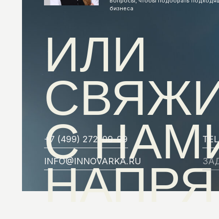
СВЯЖИ
С НАМИ
+7 (499) 272-09-99
TELEGRA
INFO@INNOVARKA.RU
ЗАДАТЬ 
НАПРЯ
ИННОВАРКА
ПОЛИТИКА КОН