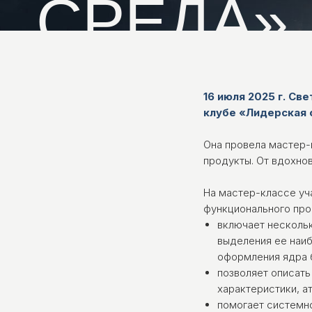
Г.
СЕВАСТО
16 июля 2025 г. Св
клубе «Лидерская с
Она провела мастер-
продукты. От вдохнов
На мастер-классе уч
функционального прод
включает нескольк
выделения ее наи
оформления ядра 
позволяет описать
характеристики, а
помогает системно