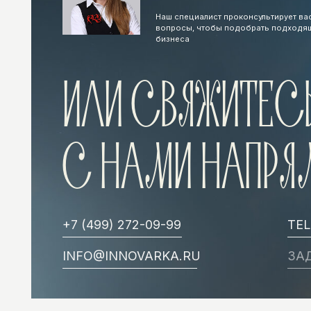
С НАМИ НАПРЯМ
+7 (499) 272-09-99
TELEGRA
INFO@INNOVARKA.RU
ЗАДАТЬ 
ИННОВАРКА
ПОЛИТИКА КОН