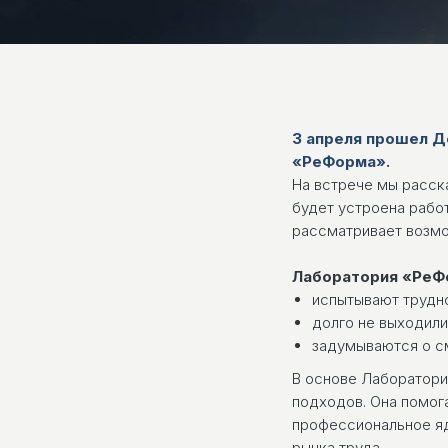
3 апреля прошел Д
«РеФорма».
На встрече мы расска
будет устроена работ
рассматривает возмо
Лаборатория «РеФо
испытывают трудно
долго не выходили
задумываются о с
В основе Лаборатори
подходов. Она помог
профессиональное яд
рынка труда.