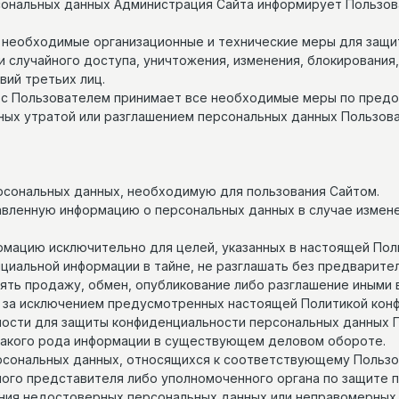
рсональных данных Администрация Сайта информирует Пользов
т необходимые организационные и технические меры для защ
 случайного доступа, уничтожения, изменения, блокирования,
вий третьих лиц.
о с Пользователем принимает все необходимые меры по пред
ных утратой или разглашением персональных данных Пользова
ерсональных данных, необходимую для пользования Сайтом.
тавленную информацию о персональных данных в случае измен
ормацию исключительно для целей, указанных в настоящей По
нциальной информации в тайне, не разглашать без предварит
лять продажу, обмен, опубликование либо разглашение иным
 за исключением предусмотренных настоящей Политикой кон
ности для защиты конфиденциальности персональных данных П
такого рода информации в существующем деловом обороте.
ерсональных данных, относящихся к соответствующему Польз
нного представителя либо уполномоченного органа по защите 
ения недостоверных персональных данных или неправомерных 