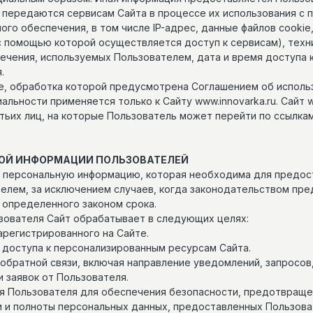
ки передаются сервисам Сайта в процессе их использования с
го обеспечения, в том числе IP-адрес, данные файлов cookie
 с помощью которой осуществляется доступ к сервисам), техн
ечения, используемых Пользователем, дата и время доступа 
.
еле, обработка которой предусмотрена Соглашением об исполь
иальности применяется только к Сайту www.innovarka.ru. Сайт w
тьих лиц, на которые Пользователь может перейти по ссылка
НОЙ ИНФОРМАЦИИ ПОЛЬЗОВАТЕЛЕЙ
 ту персональную информацию, которая необходима для предос
телем, за исключением случаев, когда законодательством пр
 определенного законом срока.
зователя Сайт обрабатывает в следующих целях:
зарегистрированного на Сайте.
 доступа к персонализированным ресурсам Сайта.
м обратной связи, включая направление уведомлений, запросов
и заявок от Пользователя.
ия Пользователя для обеспечения безопасности, предотвращ
и и полноты персональных данных, предоставленных Пользова