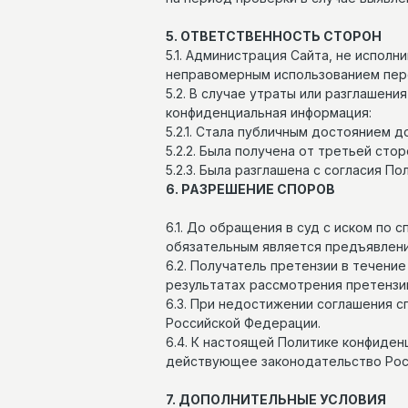
5. ОТВЕТСТВЕННОСТЬ СТОРОН
5.1. Администрация Сайта, не испол
неправомерным использованием перс
5.2. В случае утраты или разглашен
конфиденциальная информация:
5.2.1. Стала публичным достоянием д
5.2.2. Была получена от третьей ст
5.2.3. Была разглашена с согласия По
6. РАЗРЕШЕНИЕ СПОРОВ
6.1. До обращения в суд с иском по
обязательным является предъявлени
6.2. Получатель претензии в течени
результатах рассмотрения претензи
6.3. При недостижении соглашения 
Российской Федерации.
6.4. К настоящей Политике конфиде
ИННОВАРКА
ПОЛИТИКА КО
действующее законодательство Рос
7. ДОПОЛНИТЕЛЬНЫЕ УСЛОВИЯ