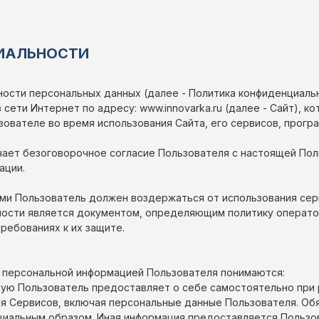
ИАЛЬНОСТИ
ости персональных данных (далее - Политика конфиденциаль
сети Интернет по адресу: www.innovarka.ru (далее - Сайт), к
зователе во время использования Сайта, его сервисов, програ
чает безоговорочное согласие Пользователя с настоящей Поли
ации.
ями Пользователь должен воздержаться от использования сер
ости является документом, определяющим политику операто
ребованиях к их защите.
од персональной информацией Пользователя понимаются:
торую Пользователь предоставляет о себе самостоятельно при
ния Сервисов, включая персональные данные Пользователя. Об
иальным образом. Иная информация предоставляется Пользов