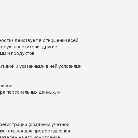
ности) действует в отношении всей
оторую посетители, другие
мм и продуктов.
тикой и указанными в ней условиями
висов.
ра персональных данных, и
 регистрации (создании учетной
язательная для предоставления
ателем на его усмотрение.