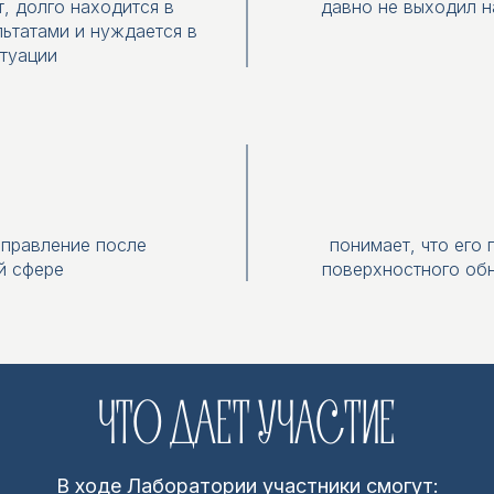
, долго находится в
давно не выходил н
льтатами и нуждается в
туации
аправление после
понимает, что его
й сфере
поверхностного обн
ЧТО ДАЕТ УЧАСТИЕ
В ходе Лаборатории участники смогут: