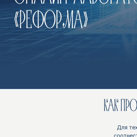
«РЕФОРМА»
КАК ПР
Для те
соотнест